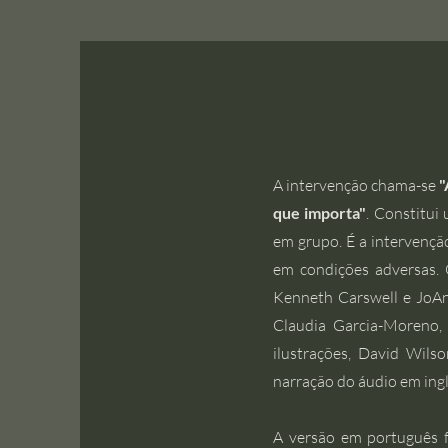
A intervenção chama-se
"
que importa"
. Constitui
em grupo. É a intervençã
em condições adversas
Kenneth Carswell e JoAn
Claudia Garcia-Moreno
ilustrações, David Wils
narração do áudio em ingl
A versão em português f