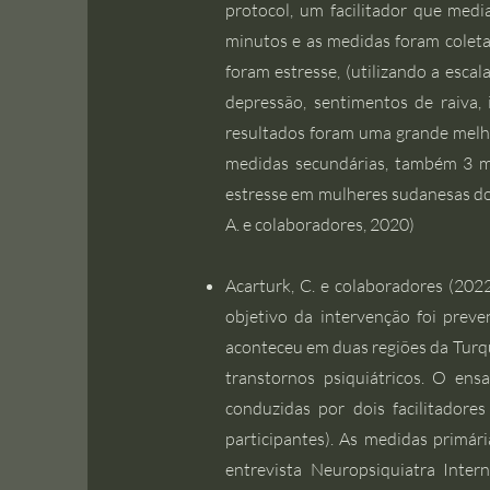
protocol, um facilitador que medi
minutos e as medidas foram colet
foram estresse, (utilizando a esca
depressão, sentimentos de raiva,
resultados foram uma grande melho
medidas secundárias, também 3 m
estresse em mulheres sudanesas do 
A. e colaboradores, 2020)
Acarturk, C. e colaboradores (202
objetivo da intervenção foi prev
aconteceu em duas regiões da Turqu
transtornos psiquiátricos. O en
conduzidas por dois facilitador
participantes). As medidas primár
entrevista Neuropsiquiatra Inter