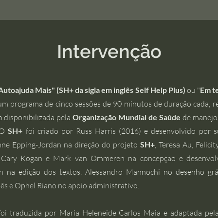
Intervenção
Autoajuda Mais" (SH+ da sigla em inglês Self Help Plus)
ou "
Em te
 um programa de cinco sessões de 90 minutos de duração cada, 
o disponibilizada pela
Organização Mundial de Saúde
de manejo 
. O
SH+
foi criado por Russ Harris (2016) e desenvolvido por 
ne Epping-Jordan na direção do projeto
SH+
, Teresa Au, Felici
, Cary Kogan e Mark van Ommeren na concepção e desenvolvi
on na edição dos textos, Alessandro Mannochi no desenho gr
ês e Ophel Riano no apoio administrativo.
oi traduzida por Maria Heleneide Carlos Maia e adaptada pel