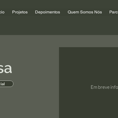
cio
Projetos
Depoimentos
Quem Somos Nós
Parc
sa
ial
Em breve inf