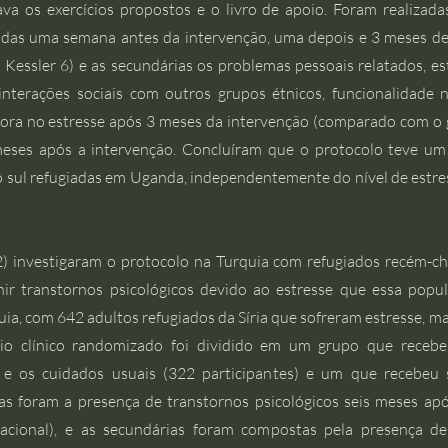
ava os exercícios propostos e o livro de apoio. Foram realizad
adas uma semana antes da intervenção, uma depois e 3 meses de
la Kessler 6) e as secundárias os problemas pessoais relatados, e
 interações sociais com outros grupos étnicos, funcionalidade 
ra no estresse após 3 meses da intervenção (comparado com o g
eses após a intervenção. Concluíram que o protocolo teve um 
sul refugiadas em Uganda, independentemente do nível de estres
2) investigaram o protocolo na Turquia com refugiados recém-ch
enir transtornos psicológicos devido ao estresse que essa popu
ia, com 642 adultos refugiados da Síria que sofreram estresse, 
saio clínico randomizado foi dividido em um grupo que recebe
es e os cuidados usuais (322 participantes) e um que recebeu
ias foram a presença de transtornos psicológicos seis meses ap
nacional), e as secundárias foram compostas pela presença de